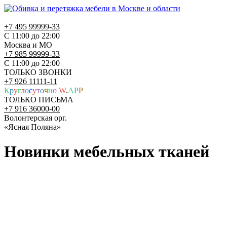
+7 495 99999-33
С 11:00 до 22:00
Москва и МО
+7 985 99999-33
С 11:00 до 22:00
ТОЛЬКО ЗВОНКИ
+7 926 11111-11
К
р
у
г
л
о
с
у
т
о
ч
н
о
W
.
A
P
P
ТОЛЬКО ПИСЬМА
+7 916 36000-00
Волонтерская орг.
«Ясная Поляна»
Новинки мебельных тканей