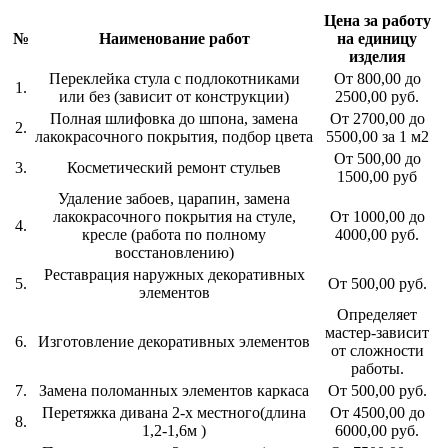
Цена за работу
№
Наименование работ
на единицу
изделия
Переклейка стула с подлокотниками
От 800,00 до
1.
или без (зависит от конструкции)
2500,00 руб.
Полная шлифовка до шпона, замена
От 2700,00 до
2.
лакокрасочного покрытия, подбор цвета
5500,00 за 1 м2
От 500,00 до
3.
Косметический ремонт стульев
1500,00 руб
Удаление забоев, царапин, замена
лакокрасочного покрытия на стуле,
От 1000,00 до
4.
кресле (работа по полному
4000,00 руб.
восстановлению)
Реставрация наружных декоративных
5.
От 500,00 руб.
элементов
Определяет
мастер-зависит
6.
Изготовление декоративных элементов
от сложности
работы.
7.
Замена поломанных элементов каркаса
От 500,00 руб.
Перетяжка дивана 2-х местного(длина
От 4500,00 до
8.
1,2-1,6м )
6000,00 руб.