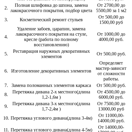
Полная шлифовка до шпона, замена
От 2700,00 до
2.
лакокрасочного покрытия, подбор цвета
5500,00 за 1 м2
От 500,00 до
3.
Косметический ремонт стульев
1500,00 руб
Удаление забоев, царапин, замена
лакокрасочного покрытия на стуле,
От 1000,00 до
4.
кресле (работа по полному
4000,00 руб.
восстановлению)
Реставрация наружных декоративных
5.
От 500,00 руб.
элементов
Определяет
мастер-зависит
6.
Изготовление декоративных элементов
от сложности
работы.
7.
Замена поломанных элементов каркаса
От 500,00 руб.
Перетяжка дивана 2-х местного(длина
От 4500,00 до
8.
1,2-1,6м )
6000,00 руб.
Перетяжка дивана 3-х местного(длина
От 7500,00 до
9.
1,7-2,4м )
13000,00 руб
От 11000,00-
10.
Перетяжка углового дивана(длина 3-4м)
14000,00 руб.
От 14000,00-
11.
Перетяжка углового дивана(длина 4-5м)