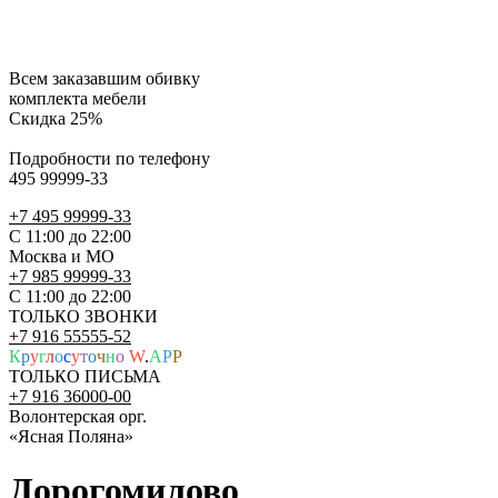
Всем заказавшим обивку
комплекта мебели
Скидка 25%
Подробности по телефону
495 99999-33
+7 495 99999-33
С 11:00 до 22:00
Москва и МО
+7 985 99999-33
С 11:00 до 22:00
ТОЛЬКО ЗВОНКИ
+7 916 55555-52
К
р
у
г
л
о
с
у
т
о
ч
н
о
W
.
A
P
P
ТОЛЬКО ПИСЬМА
+7 916 36000-00
Волонтерская орг.
«Ясная Поляна»
Дорогомилово