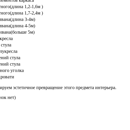
лементов каркаса
ного(длина 1,2-1,6м )
ного(длина 1,7-2,4м )
ивана(длина 3-4м)
ивана(длина 4-5м)
ивана(больше 5м)
кресла
 стула
лукресла
ений стула
ений стула
ного уголка
кровати
ируем эстетичное превращение этого предмета интерьера.
нок нет)