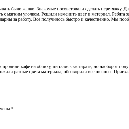
ать было жалко. Знакомые посоветовали сделать перетяжку. Да
ть с мягким уголком. Решили изменить цвет и материал. Ребята 
арны за работу. Всё получилось быстро и качественно. Мы пооб
 пролили кофе на обивку, пытались застирать, но наоборот полу
жили разные цвета материала, обговорили все нюансы. Приехали
ечены
*