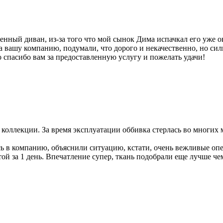
енный диван, из-за того что мой сынок Дима испачкал его уже о
а вашу компанию, подумали, что дорого и некачественно, но си
ко спасибо вам за предоставленную услугу и пожелать удачи!
 коллекции. За время эксплуатации оббивка стерлась во многих м
ись в компанию, объяснили ситуацию, кстати, очень вежливые оп
той за 1 день. Впечатление супер, ткань подобрали еще лучше че