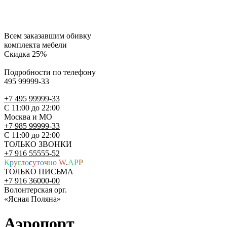
Всем заказавшим обивку
комплекта мебели
Скидка 25%
Подробности по телефону
495 99999-33
+7 495 99999-33
С 11:00 до 22:00
Москва и МО
+7 985 99999-33
С 11:00 до 22:00
ТОЛЬКО ЗВОНКИ
+7 916 55555-52
К
р
у
г
л
о
с
у
т
о
ч
н
о
W
.
A
P
P
ТОЛЬКО ПИСЬМА
+7 916 36000-00
Волонтерская орг.
«Ясная Поляна»
Аэропорт