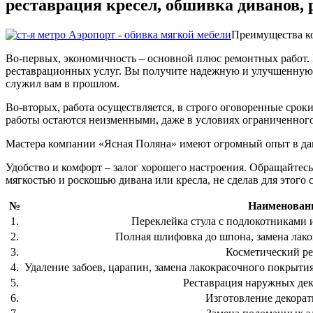
реставрация кресел, обшивка диванов, 
Преимущества ко
Во-первых, экономичность – основной плюс ремонтных работ. 
реставрационных услуг. Вы получите надежную и улучшенную ме
служил вам в прошлом.
Во-вторых, работа осуществляется, в строго оговоренные сроки
работы остаются неизменными, даже в условиях ограниченног
Мастера компании «Ясная Поляна» имеют огромный опыт в данн
Удобство и комфорт – залог хорошего настроения. Обращайтесь
мягкостью и роскошью дивана или кресла, не сделав для этого с
№
Наименовани
1.
Переклейка стула с подлокотниками и
2.
Полная шлифовка до шпона, замена лако
3.
Косметический ре
4.
Удаление забоев, царапин, замена лакокрасочного покрытия
5.
Реставрация наружных де
6.
Изготовление декора