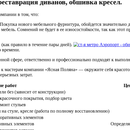
реставрация диванов, обшивка кресел.
мпании в том, что:
Покупка нового мебельного фурнитура, обойдется значительно д
бель. Сомнений не будет в ее износостойкости, так как этот п
 (как правило в течение пары дней).
о времени.
ой сфере, ответственно и профессионально подходят к выполне
 к мастерам компании «Ясная Поляна» — окружите себя красотой
ерьезных затрат.
е работ
Це
ли без (зависит от конструкции)
красочного покрытия, подбор цвета
монт стульев
 на стуле, кресле (работа по полному восстановлению)
коративных элементов
тивных элементов
Определяе