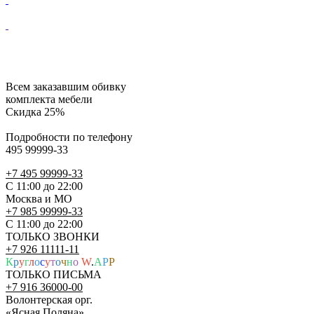
Всем заказавшим обивку
комплекта мебели
Скидка 25%
Подробности по телефону
495 99999-33
+7 495 99999-33
С 11:00 до 22:00
Москва и МО
+7 985 99999-33
С 11:00 до 22:00
ТОЛЬКО ЗВОНКИ
+7 926 11111-11
К
р
у
г
л
о
с
у
т
о
ч
н
о
W
.
A
P
P
ТОЛЬКО ПИСЬМА
+7 916 36000-00
Волонтерская орг.
«Ясная Поляна»