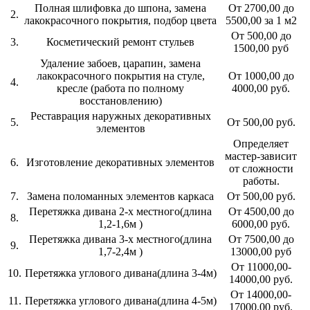
Полная шлифовка до шпона, замена
От 2700,00 до
2.
лакокрасочного покрытия, подбор цвета
5500,00 за 1 м2
От 500,00 до
3.
Косметический ремонт стульев
1500,00 руб
Удаление забоев, царапин, замена
лакокрасочного покрытия на стуле,
От 1000,00 до
4.
кресле (работа по полному
4000,00 руб.
восстановлению)
Реставрация наружных декоративных
5.
От 500,00 руб.
элементов
Определяет
мастер-зависит
6.
Изготовление декоративных элементов
от сложности
работы.
7.
Замена поломанных элементов каркаса
От 500,00 руб.
Перетяжка дивана 2-х местного(длина
От 4500,00 до
8.
1,2-1,6м )
6000,00 руб.
Перетяжка дивана 3-х местного(длина
От 7500,00 до
9.
1,7-2,4м )
13000,00 руб
От 11000,00-
10.
Перетяжка углового дивана(длина 3-4м)
14000,00 руб.
От 14000,00-
11.
Перетяжка углового дивана(длина 4-5м)
17000,00 руб.