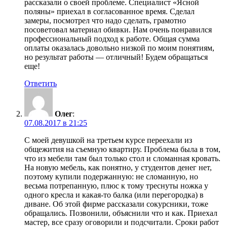
рассказали о своей проблеме. Специалист «Ясной
поляны» приехал в согласованное время. Сделал
замеры, посмотрел что надо сделать, грамотно
посоветовал материал обивки. Нам очень понравился
профессиональный подход к работе. Общая сумма
оплаты оказалась довольно низкой по моим понятиям,
но результат работы — отличный! Будем обращаться
еще!
Ответить
Олег
:
07.08.2017 в 21:25
С моей девушкой на третьем курсе переехали из
общежития на съемную квартиру. Проблема была в том,
что из мебели там был только стол и сломанная кровать.
На новую мебель, как понятно, у студентов денег нет,
поэтому купили подержанную: не сломанную, но
весьма потрепанную, плюс к тому треснуты ножка у
одного кресла и какая-то балка (или перегородка) в
диване. Об этой фирме рассказали сокурсники, тоже
обращались. Позвонили, объяснили что и как. Приехал
мастер, все сразу оговорили и подсчитали. Сроки работ