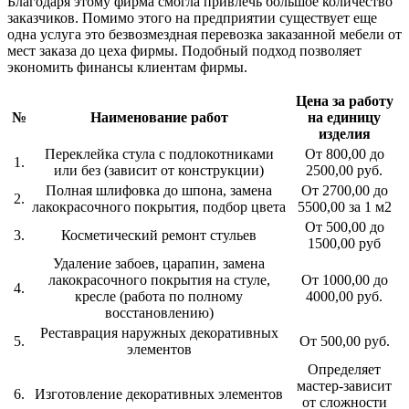
Благодаря этому фирма смогла привлечь большое количество
заказчиков. Помимо этого на предприятии существует еще
одна услуга это безвозмездная перевозка заказанной мебели от
мест заказа до цеха фирмы. Подобный подход позволяет
экономить финансы клиентам фирмы.
Цена за работу
№
Наименование работ
на единицу
изделия
Переклейка стула с подлокотниками
От 800,00 до
1.
или без (зависит от конструкции)
2500,00 руб.
Полная шлифовка до шпона, замена
От 2700,00 до
2.
лакокрасочного покрытия, подбор цвета
5500,00 за 1 м2
От 500,00 до
3.
Косметический ремонт стульев
1500,00 руб
Удаление забоев, царапин, замена
лакокрасочного покрытия на стуле,
От 1000,00 до
4.
кресле (работа по полному
4000,00 руб.
восстановлению)
Реставрация наружных декоративных
5.
От 500,00 руб.
элементов
Определяет
мастер-зависит
6.
Изготовление декоративных элементов
от сложности