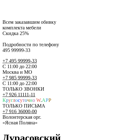
Всем заказавшим обивку
комплекта мебели
Скидка 25%
Подробности по телефону
495 99999-33
+7 495 99999-33
С 11:00 до 22:00
Москва и МО
+7 985 99999-33
С 11:00 до 22:00
ТОЛЬКО ЗВОНКИ
+7 926 11111-11
К
р
у
г
л
о
с
у
т
о
ч
н
о
W
.
A
P
P
ТОЛЬКО ПИСЬМА
+7 916 36000-00
Волонтерская орг.
«Ясная Поляна»
Дурасовский