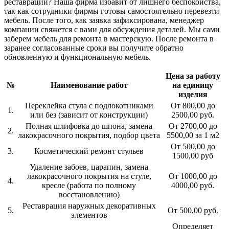
реставрации? Наша фирма избавит от лишнего беспокойства,
так как сотрудники фирмы готовы самостоятельно перевезти
мебель. После того, как заявка зафиксирована, менеджер
компании свяжется с вами для обсуждения деталей. Мы сами
заберем мебель для ремонта в мастерскую. После ремонта в
заранее согласованные сроки вы получите обратно
обновленную и функциональную мебель.
Цена за работу
№
Наименование работ
на единицу
изделия
Переклейка стула с подлокотниками
От 800,00 до
1.
или без (зависит от конструкции)
2500,00 руб.
Полная шлифовка до шпона, замена
От 2700,00 до
2.
лакокрасочного покрытия, подбор цвета
5500,00 за 1 м2
От 500,00 до
3.
Косметический ремонт стульев
1500,00 руб
Удаление забоев, царапин, замена
лакокрасочного покрытия на стуле,
От 1000,00 до
4.
кресле (работа по полному
4000,00 руб.
восстановлению)
Реставрация наружных декоративных
5.
От 500,00 руб.
элементов
Определяет