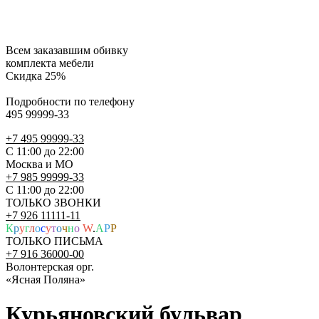
Всем заказавшим обивку
комплекта мебели
Скидка 25%
Подробности по телефону
495 99999-33
+7 495 99999-33
С 11:00 до 22:00
Москва и МО
+7 985 99999-33
С 11:00 до 22:00
ТОЛЬКО ЗВОНКИ
+7 926 11111-11
К
р
у
г
л
о
с
у
т
о
ч
н
о
W
.
A
P
P
ТОЛЬКО ПИСЬМА
+7 916 36000-00
Волонтерская орг.
«Ясная Поляна»
Курьяновский бульвар