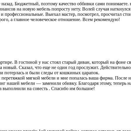
 назад. Бюджетный, поэтому качество оббивки сами понимаете. 
финансов на новую мебель попросту нету. Волей случая наткнулс
и профессиональные. Выехал мастер, посмотрел, просчитал стоим
рого, а главное человеческое отношение. Всем рекомендую!
ртире. В гостиной у нас стоял старый диван, который на фоне
на новый. Сказал, что еще не один год прослужит. Действительн
ми потерлась и были следы от кошкиных царапок.
я перетяжкой мягкой мебели и мне попалась ваша фирма. После 
инг нашей мебели — заменили обивку. Благодаря этому, теперь 
а выполнили на совесть . Спасибо им большое!