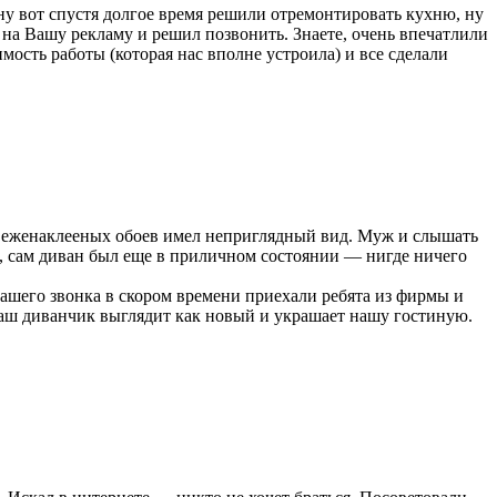
ну вот спустя долгое время решили отремонтировать кухню, ну
я на Вашу рекламу и решил позвонить. Знаете, очень впечатлили
ость работы (которая нас вполне устроила) и все сделали
 свеженаклееных обоев имел неприглядный вид. Муж и слышать
о, сам диван был еще в приличном состоянии — нигде ничего
нашего звонка в скором времени приехали ребята из фирмы и
наш диванчик выглядит как новый и украшает нашу гостиную.