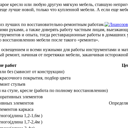
тарое кресло или любую другую мягкую мебель, ставшую неприг
 еще лучше новой, только что купленной мебели. А если еще мебе
 из лучших по восстановительно-ремонтным работам.
ими руками, а также доверять работу частным лицам, выезжающ
струментов и опыта, тогда реставрационные работы в домашних 
о восстановлению мебели после такого «ремонта».
освещением и всеми нужными для работы инструментами и мате
й ремонт, начиная от перетяжки мебели, заканчивая осторожной
е работ
Це
ли без (зависит от конструкции)
красочного покрытия, подбор цвета
монт стульев
 на стуле, кресле (работа по полному восстановлению)
коративных элементов
тивных элементов
Определяе
лементов каркаса
ного(длина 1,2-1,6м )
ного(длина 1,7-2,4м )