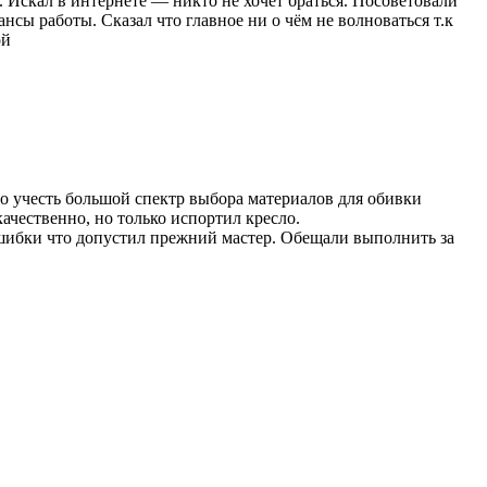
. Искал в интернете — никто не хочет браться. Посоветовали
ансы работы. Сказал что главное ни о чём не волноваться т.к
ой
до учесть большой спектр выбора материалов для обивки
качественно, но только испортил кресло.
ошибки что допустил прежний мастер. Обещали выполнить за