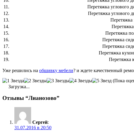
10.
Перетяжка углового д
11.
Перетяжка углового д
12.
Перетяжка углового д
13.
Перетяжка 
14.
Перетяжка
15.
Перетяжка по
16.
Перетяжка сид
17.
Перетяжка сид
18.
Перетяжка кухон
19.
Перетяжка 
Уже решились на
обшивку мебели
? и ждете качественный ремо
(Пока оце
Загрузка...
Отзывы “Лианозово”
Сергей
:
31.07.2016 в 20:50