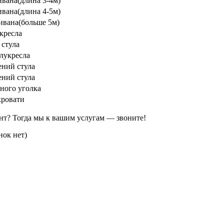
ивана(длина 3-4м)
ивана(длина 4-5м)
ивана(больше 5м)
кресла
 стула
лукресла
ений стула
ений стула
ного уголка
кровати
нт? Тогда мы к вашим услугам — звоните!
нок нет)