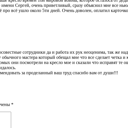
ше кресло времён 1ой мировой войны, которое осталось от деда
по имени Сергей, очень приветливый, сразу объяснил мне все нью
ё про всё ушло около 5ти дней. Очень доволен, оплатил карточк
совестные сотрудники да и работа их рук неоценима, так же на
 обычного мастера который обещал мне что все сделает четка и 
омых они посмотрели на кресло мое и сказали что исправят те 
идалось.
омендовать за проделанный ваш труд спасибо вам от души!!!
ечены
*