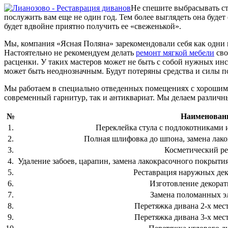
Не спешите выбрасывать с
послужить вам еще не один год. Тем более выглядеть она будет
будет вдвойне приятно получить ее «свеженькой».
Мы, компания «Ясная Поляна» зарекомендовали себя как одни
Настоятельно не рекомендуем делать
ремонт мягкой мебели
сво
расценки. У таких мастеров может не быть с собой нужных ин
может быть неоднозначным. Будут потеряны средства и силы п
Мы работаем в специально отведенных помещениях с хорошим 
современный гарнитур, так и антиквариат. Мы делаем различны
№
Наименовани
1.
Переклейка стула с подлокотниками и
2.
Полная шлифовка до шпона, замена лако
3.
Косметический ре
4.
Удаление забоев, царапин, замена лакокрасочного покрытия
5.
Реставрация наружных де
6.
Изготовление декора
7.
Замена поломанных э
8.
Перетяжка дивана 2-х мест
9.
Перетяжка дивана 3-х мест