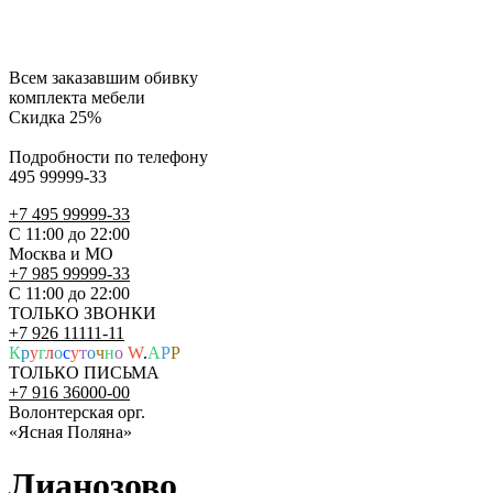
Всем заказавшим обивку
комплекта мебели
Скидка 25%
Подробности по телефону
495 99999-33
+7 495 99999-33
С 11:00 до 22:00
Москва и МО
+7 985 99999-33
С 11:00 до 22:00
ТОЛЬКО ЗВОНКИ
+7 926 11111-11
К
р
у
г
л
о
с
у
т
о
ч
н
о
W
.
A
P
P
ТОЛЬКО ПИСЬМА
+7 916 36000-00
Волонтерская орг.
«Ясная Поляна»
Лианозово