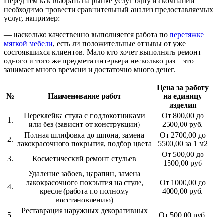
Перед тем как выбрать на рынке услуг одну из компаний
необходимо провести сравнительный анализ предоставляемых
услуг, например:
— насколько качественно выполняется работа по
перетяжке
мягкой мебели
, есть ли положительные отзывы от уже
состоявшихся клиентов. Мало кто хочет выполнять ремонт
одного и того же предмета интерьера несколько раз – это
занимает много времени и достаточно много денег.
Цена за работу
№
Наименование работ
на единицу
изделия
Переклейка стула с подлокотниками
От 800,00 до
1.
или без (зависит от конструкции)
2500,00 руб.
Полная шлифовка до шпона, замена
От 2700,00 до
2.
лакокрасочного покрытия, подбор цвета
5500,00 за 1 м2
От 500,00 до
3.
Косметический ремонт стульев
1500,00 руб
Удаление забоев, царапин, замена
лакокрасочного покрытия на стуле,
От 1000,00 до
4.
кресле (работа по полному
4000,00 руб.
восстановлению)
Реставрация наружных декоративных
5.
От 500,00 руб.