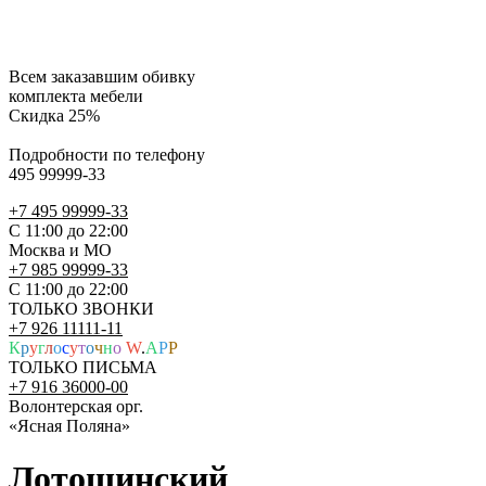
Всем заказавшим обивку
комплекта мебели
Скидка 25%
Подробности по телефону
495 99999-33
+7 495 99999-33
С 11:00 до 22:00
Москва и МО
+7 985 99999-33
С 11:00 до 22:00
ТОЛЬКО ЗВОНКИ
+7 926 11111-11
К
р
у
г
л
о
с
у
т
о
ч
н
о
W
.
A
P
P
ТОЛЬКО ПИСЬМА
+7 916 36000-00
Волонтерская орг.
«Ясная Поляна»
Лотошинский