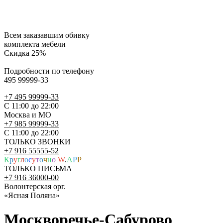
Всем заказавшим обивку
комплекта мебели
Скидка 25%
Подробности по телефону
495 99999-33
+7 495 99999-33
С 11:00 до 22:00
Москва и МО
+7 985 99999-33
С 11:00 до 22:00
ТОЛЬКО ЗВОНКИ
+7 916 55555-52
К
р
у
г
л
о
с
у
т
о
ч
н
о
W
.
A
P
P
ТОЛЬКО ПИСЬМА
+7 916 36000-00
Волонтерская орг.
«Ясная Поляна»
Москворечье-Сабурово