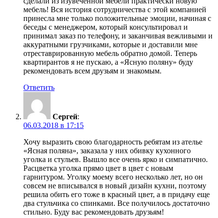
сделали из изувеченной мебели практически новую
мебель! Вся история сотрудничества с этой компанией
принесла мне только положительные эмоции, начиная с
беседы с менеджером, который консультировал и
принимал заказ по телефону, и заканчивая вежливыми и
аккуратными грузчиками, которые и доставили мне
отреставрированную мебель обратно домой. Теперь
квартирантов я не пускаю, а «Ясную поляну» буду
рекомендовать всем друзьям и знакомым.
Ответить
Сергей
:
06.03.2018 в 17:15
Хочу выразить свою благодарность ребятам из ателье
«Ясная поляна», заказала у них обивку кухонного
уголка и стульев. Вышло все очень ярко и симпатично.
Расцветка уголка прямо цвет в цвет с новым
гарнитуром. Уголку моему всего несколько лет, но он
совсем не вписывался в новый дизайн кухни, поэтому
решила обить его тоже в красный цвет, а в придачу еще
два стульчика со спинками. Все получилось достаточно
стильно. Буду вас рекомендовать друзьям!