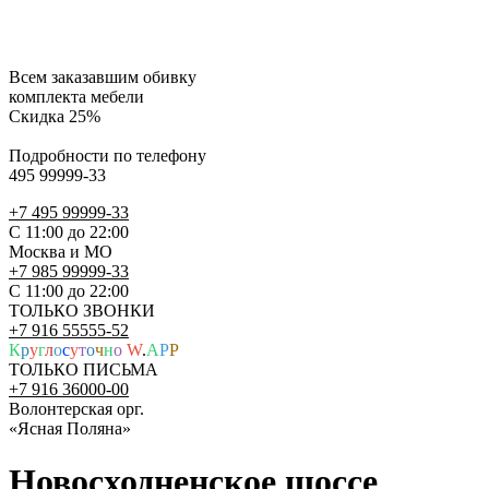
Всем заказавшим обивку
комплекта мебели
Скидка 25%
Подробности по телефону
495 99999-33
+7 495 99999-33
С 11:00 до 22:00
Москва и МО
+7 985 99999-33
С 11:00 до 22:00
ТОЛЬКО ЗВОНКИ
+7 916 55555-52
К
р
у
г
л
о
с
у
т
о
ч
н
о
W
.
A
P
P
ТОЛЬКО ПИСЬМА
+7 916 36000-00
Волонтерская орг.
«Ясная Поляна»
Новосходненское шоссе