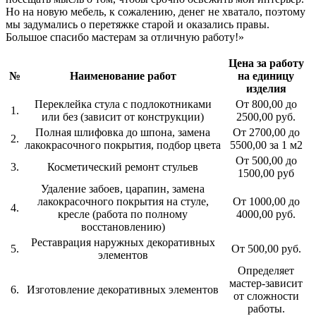
Но на новую мебель, к сожалению, денег не хватало, поэтому
мы задумались о перетяжке старой и оказались правы.
Большое спасибо мастерам за отличную работу!»
Цена за работу
№
Наименование работ
на единицу
изделия
Переклейка стула с подлокотниками
От 800,00 до
1.
или без (зависит от конструкции)
2500,00 руб.
Полная шлифовка до шпона, замена
От 2700,00 до
2.
лакокрасочного покрытия, подбор цвета
5500,00 за 1 м2
От 500,00 до
3.
Косметический ремонт стульев
1500,00 руб
Удаление забоев, царапин, замена
лакокрасочного покрытия на стуле,
От 1000,00 до
4.
кресле (работа по полному
4000,00 руб.
восстановлению)
Реставрация наружных декоративных
5.
От 500,00 руб.
элементов
Определяет
мастер-зависит
6.
Изготовление декоративных элементов
от сложности
работы.