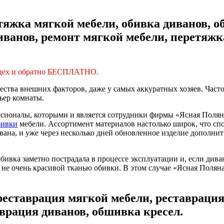
яжка мягкой мебели, обивка диванов, о
диванов, ремонт мягкой мебели, перетяжк
цех и обратно БЕСПЛАТНО.
ожества внешних факторов, даже у самых аккуратных хозяев. Част
ьер комнаты.
ессионалы, которыми и является сотрудники фирмы «Ясная Поля
бивки
мебели. Ассортимент материалов настолько широк, что сп
вана, и уже через несколько дней обновленное изделие дополнит
бивка заметно пострадала в процессе эксплуатации и, если дива
с не очень красивой тканью обивки. В этом случае «Ясная Полян
реставрация мягкой мебели, реставрация
врация диванов, обшивка кресел.