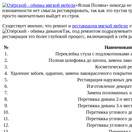
«Ясная Поляна» никогда не 
изношенности нет смысла реставрировать, так как это пустая т
просто окончательно выйдет из строя.
Существует мнение, что ремонт и
реставрация мягкой мебели
э
Так, под ремонтом подразумеваетс
реставрация это более глубокий процесс, включающий в себя р
№
Наименовани
1.
Переклейка стула с подлокотниками и
2.
Полная шлифовка до шпона, замена лако
3.
Косметический ре
4.
Удаление забоев, царапин, замена лакокрасочного покрытия
5.
Реставрация наружных де
6.
Изготовление декора
7.
Замена поломанных э
8.
Перетяжка дивана 2-х мест
9.
Перетяжка дивана 3-х мест
10.
Перетяжка углового д
11.
Перетяжка углового д
12.
Перетяжка углового д
13.
Перетяжка 