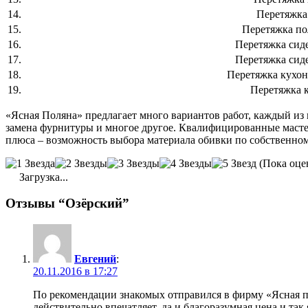
14.
Перетяжка
15.
Перетяжка по
16.
Перетяжка сид
17.
Перетяжка сид
18.
Перетяжка кухон
19.
Перетяжка 
«Ясная Поляна» предлагает много вариантов работ, каждый из 
замена фурнитуры и многое другое. Квалифицированные мастер
плюса – возможность выбора материала обивки по собственном
(Пока оце
Загрузка...
Отзывы “Озёрский”
Евгений
:
20.11.2016 в 17:27
По рекомендации знакомых отправился в фирму «Ясная по
действительно впечатляет, да и благоразумная цена и так