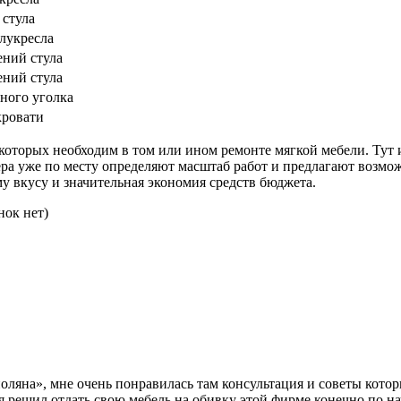
 стула
лукресла
ений стула
ений стула
ного уголка
кровати
которых необходим в том или ином ремонте мягкой мебели. Тут 
а уже по месту определяют масштаб работ и предлагают возмож
у вкусу и значительная экономия средств бюджета.
нок нет)
ляна», мне очень понравилась там консультация и советы котор
 я решил отдать свою мебель на обивку этой фирме конечно по на