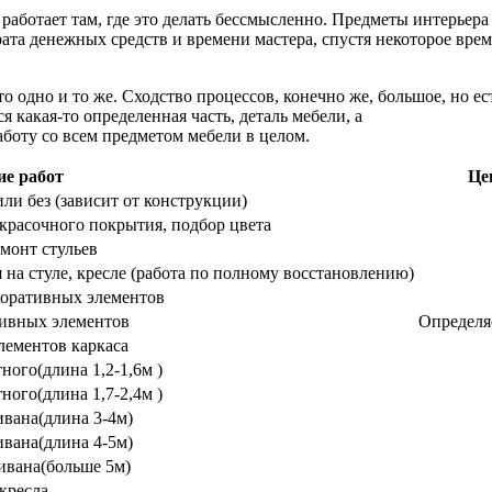
работает там, где это делать бессмысленно. Предметы интерьера
рата денежных средств и времени мастера, спустя некоторое врем
то одно и то же. Сходство процессов, конечно же, большое, но ес
я какая-то определенная часть, деталь мебели, а
аботу со всем предметом мебели в целом.
е работ
Це
ли без (зависит от конструкции)
красочного покрытия, подбор цвета
монт стульев
 на стуле, кресле (работа по полному восстановлению)
коративных элементов
тивных элементов
Определяе
лементов каркаса
ного(длина 1,2-1,6м )
ного(длина 1,7-2,4м )
ивана(длина 3-4м)
ивана(длина 4-5м)
ивана(больше 5м)
кресла