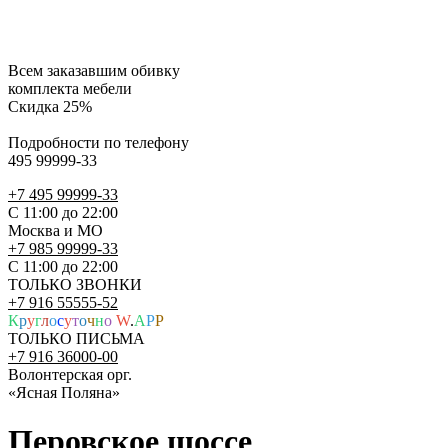
Всем заказавшим обивку
комплекта мебели
Скидка 25%
Подробности по телефону
495 99999-33
+7 495 99999-33
С 11:00 до 22:00
Москва и МО
+7 985 99999-33
С 11:00 до 22:00
ТОЛЬКО ЗВОНКИ
+7 916 55555-52
К
р
у
г
л
о
с
у
т
о
ч
н
о
W
.
A
P
P
ТОЛЬКО ПИСЬМА
+7 916 36000-00
Волонтерская орг.
«Ясная Поляна»
Перовское шоссе