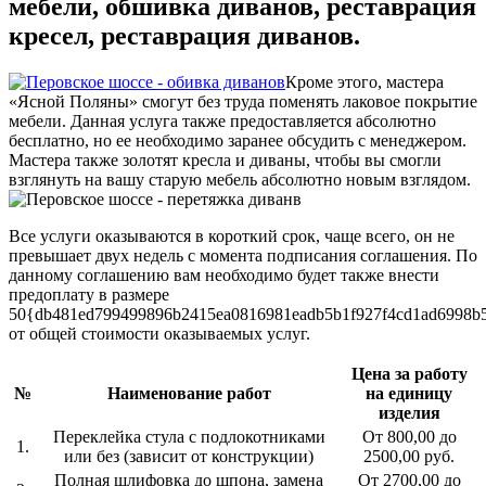
мебели, обшивка диванов, реставрация
кресел, реставрация диванов.
Кроме этого, мастера
«Ясной Поляны» смогут без труда поменять лаковое покрытие
мебели. Данная услуга также предоставляется абсолютно
бесплатно, но ее необходимо заранее обсудить с менеджером.
Мастера также золотят кресла и диваны, чтобы вы смогли
взглянуть на вашу старую мебель абсолютно новым взглядом.
Все услуги оказываются в короткий срок, чаще всего, он не
превышает двух недель с момента подписания соглашения. По
данному соглашению вам необходимо будет также внести
предоплату в размере
50{db481ed799499896b2415ea0816981eadb5b1f927f4cd1ad6998b
от общей стоимости оказываемых услуг.
Цена за работу
№
Наименование работ
на единицу
изделия
Переклейка стула с подлокотниками
От 800,00 до
1.
или без (зависит от конструкции)
2500,00 руб.
Полная шлифовка до шпона, замена
От 2700,00 до