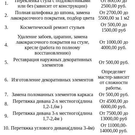
Переклейка стула с подлокотниками
От 800,00 до
1.
или без (зависит от конструкции)
2500,00 руб.
Полная шлифовка до шпона, замена
От 2700,00 до
2.
лакокрасочного покрытия, подбор цвета
5500,00 за 1 м2
От 500,00 до
3.
Косметический ремонт стульев
1500,00 руб
Удаление забоев, царапин, замена
лакокрасочного покрытия на стуле,
От 1000,00 до
4.
кресле (работа по полному
4000,00 руб.
восстановлению)
Реставрация наружных декоративных
5.
От 500,00 руб.
элементов
Определяет
мастер-зависит
6.
Изготовление декоративных элементов
от сложности
работы.
7.
Замена поломанных элементов каркаса
От 500,00 руб.
Перетяжка дивана 2-х местного(длина
От 4500,00 до
8.
1,2-1,6м )
6000,00 руб.
Перетяжка дивана 3-х местного(длина
От 7500,00 до
9.
1,7-2,4м )
13000,00 руб
От 11000,00-
10.
Перетяжка углового дивана(длина 3-4м)
14000,00 руб.