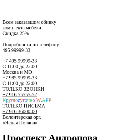
Всем заказавшим обивку
комплекта мебели
Скидка 25%
Подробности по телефону
495 99999-33
+7 495 99999-33
С 11:00 до 22:00
Москва и МО
+7 985 99999-33
С 11:00 до 22:00
ТОЛЬКО ЗВОНКИ
+7 916 55555-52
К
р
у
г
л
о
с
у
т
о
ч
н
о
W
.
A
P
P
ТОЛЬКО ПИСЬМА
+7 916 36000-00
Волонтерская орг.
«Ясная Поляна»
Проспект Андропова