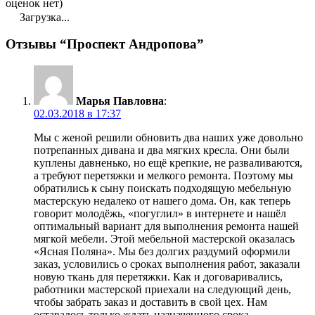
оценок нет)
Загрузка...
Отзывы “Проспект Андропова”
Марья Павловна
:
02.03.2018 в 17:37
Мы с женой решили обновить два наших уже довольно
потрепанных дивана и два мягких кресла. Они были
куплены давненько, но ещё крепкие, не разваливаются,
а требуют перетяжки и мелкого ремонта. Поэтому мы
обратились к сыну поискать подходящую мебельную
мастерскую недалеко от нашего дома. Он, как теперь
говорит молодёжь, «погуглил» в интернете и нашёл
оптимальный вариант для выполнения ремонта нашей
мягкой мебели. Этой мебельной мастерской оказалась
«Ясная Поляна». Мы без долгих раздумий оформили
заказ, условились о сроках выполнения работ, заказали
новую ткань для перетяжки. Как и договаривались,
работники мастерской приехали на следующий день,
чтобы забрать заказ и доставить в свой цех. Нам
оставалось только ждать назначенного срока