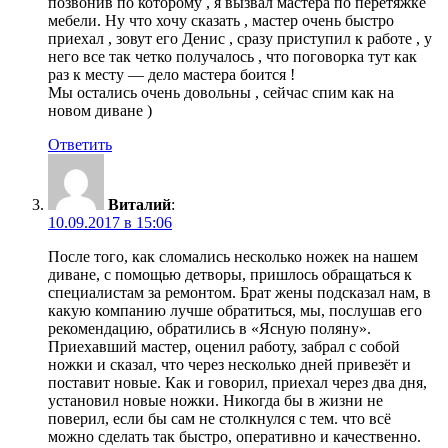
позвонив по которому , я вызвал мастера по перетяжке
мебели. Ну что хочу сказать , мастер очень быстро
приехал , зовут его Денис , сразу приступил к работе , у
него все так четко получалось , что поговорка тут как
раз к месту — дело мастера боится !
Мы остались очень довольны , сейчас спим как на
новом диване )
Ответить
Виталий
:
10.09.2017 в 15:06
После того, как сломались несколько ножек на нашем
диване, с помощью детворы, пришлось обращаться к
специалистам за ремонтом. Брат жены подсказал нам, в
какую компанию лучше обратиться, мы, послушав его
рекомендацию, обратились в «Ясную поляну».
Приехавший мастер, оценил работу, забрал с собой
ножки и сказал, что через несколько дней привезёт и
поставит новые. Как и говорил, приехал через два дня,
установил новые ножки. Никогда бы в жизни не
поверил, если бы сам не столкнулся с тем. что всё
можно сделать так быстро, оперативно и качественно.