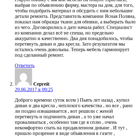
выбрав по объявлению фирму, мастера на дом, для того,
чтобы подобрать материал и обсудить с ним небольшие
детали ремонта. Представитель компании Ясная Поляна,
показал нам образцы ткани для обивки, а выбирать было
из чего. Договорились о дате начала работ. Специалист
из компании делал всё не спеша, но предельно
аккуратно и качественно. Два дня понадобилось, чтобы
перетянуть диван и два кресла. Зато результатом мы
остались очень довольны. Теперь мебель гармонирует
под сделанный ремонт.
Ответить
Сергей
:
29.06.2017 в 09:25
Доброго времени суток всем ) Пьять лет назад , купил
диван и два кресла , неплохого качевства , но все , рано
ли поздно изнашивается , вот решили с женой
перетянуть и подчинить диван , а то уже начал
проваливаться , особенно там где я сплю , очень
некомфортно спать на продавленном диване . И тут ,
пришло прозрение в виде объявления в газете ,