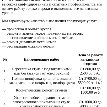
высококвалифицированных и опытных профессионалов, мы
делаем работу только в сроки и выполняем все на высшем
уровне.
Мы гарантируем качество выполнения следующих услуг:
— проклейка и обивка кресел.
— ремонт и замена чехлов пружинных матрасов.
— восстановление и обивка мягкой мебели.
— ремонт диванных механизмов.
— реставрация кожаной мебели.
Цена за работу
№
Наименование работ
на единицу
изделия
Переклейка стула с подлокотниками
От 800,00 до
1.
или без (зависит от конструкции)
2500,00 руб.
Полная шлифовка до шпона, замена
От 2700,00 до
2.
лакокрасочного покрытия, подбор цвета
5500,00 за 1 м2
От 500,00 до
3.
Косметический ремонт стульев
1500,00 руб
Удаление забоев, царапин, замена
лакокрасочного покрытия на стуле,
От 1000,00 до
4.
кресле (работа по полному
4000,00 руб.