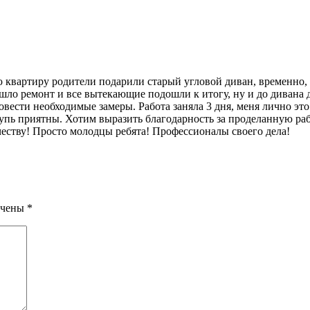
ю квартиру родители подарили старый угловой диван, временно, т
ошло ремонт и все вытекающие подошли к итогу, ну и до диван
овести необходимые замеры. Работа заняла 3 дня, меня лично это
упь приятны. Хотим выразить благодарность за проделанную рабо
еству! Просто молодцы ребята! Профессионалы своего дела!
ечены
*