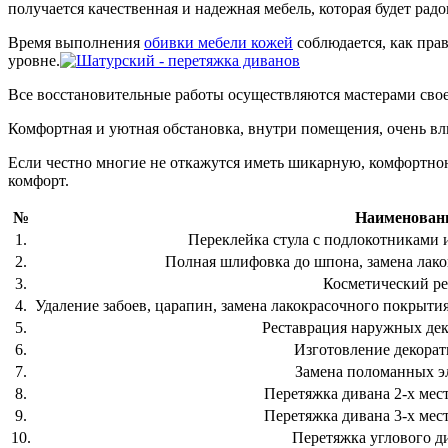
получается качественная и надежная мебель, которая будет радо
Время выполнения
обивки мебели кожей
соблюдается, как прав
уровне.
Все восстановительные работы осуществляются мастерами сво
Комфортная и уютная обстановка, внутри помещения, очень вли
Если честно многие не откажутся иметь шикарную, комфортною
комфорт.
№
Наименовани
1.
Переклейка стула с подлокотниками и
2.
Полная шлифовка до шпона, замена лако
3.
Косметический ре
4.
Удаление забоев, царапин, замена лакокрасочного покрытия
5.
Реставрация наружных де
6.
Изготовление декора
7.
Замена поломанных э
8.
Перетяжка дивана 2-х мест
9.
Перетяжка дивана 3-х мест
10.
Перетяжка углового д