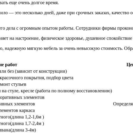
вать еще очень долгое время.
ило — это несколько дней, даже при срочных заказах, качество о
его дела с огромным опытом работы. Сотрудники фирмы прокон
яет на настроение, физическое здоровье, душевное спокойствие 
, надежную мягкую мебель за очень невысокую стоимость. Обра
е работ
Це
ли без (зависит от конструкции)
красочного покрытия, подбор цвета
монт стульев
 на стуле, кресле (работа по полному восстановлению)
коративных элементов
тивных элементов
Определяе
лементов каркаса
ного(длина 1,2-1,6м )
ного(длина 1,7-2,4м )
ивана(длина 3-4м)