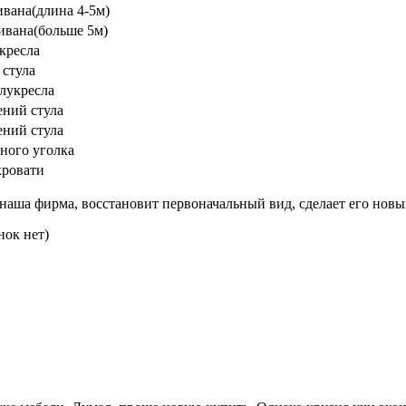
ивана(длина 4-5м)
ивана(больше 5м)
кресла
 стула
лукресла
ений стула
ений стула
ного уголка
кровати
 наша фирма, восстановит первоначальный вид, сделает его новы
нок нет)