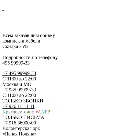
Всем заказавшим обивку
комплекта мебели
Скидка 25%
Подробности по телефону
495 99999-33
+7 495 99999-33
С 11:00 до 22:00
Москва и МО
+7 985 99999-33
С 11:00 до 22:00
ТОЛЬКО ЗВОНКИ
+7 926 11111-11
К
р
у
г
л
о
с
у
т
о
ч
н
о
W
.
A
P
P
ТОЛЬКО ПИСЬМА
+7 916 36000-00
Волонтерская орг.
«Ясная Поляна»