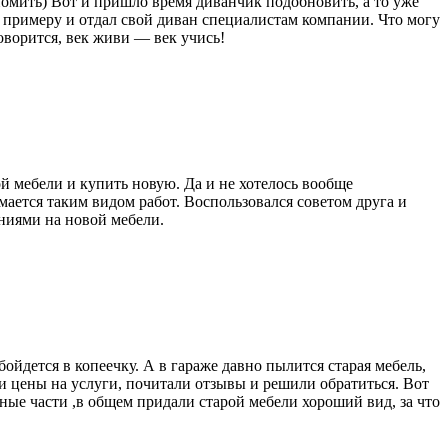
номить) Вот и пришло время диванчик подобновить, а то уже
х примеру и отдал свой диван специалистам компании. Что могу
оворится, век живи — век учись!
й мебели и купить новую. Да и не хотелось вообще
мается таким видом работ. Воспользовался советом друга и
ниями на новой мебели.
ойдется в копеечку. А в гараже давно пылится старая мебель,
ли цены на услуги, почитали отзывы и решили обратиться. Вот
ые части ,в общем придали старой мебели хороший вид, за что