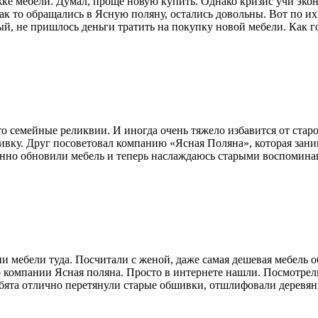
жке мебели. Думал, проще новую купить. Однако кризис учи эко
ак то обращались в Ясную поляну, остались довольны. Вот по и
вый, не пришлось деньги тратить на покупку новой мебели. Как г
о семейные реликвии. И иногда очень тяжело избавится от старо
ивку. Друг посоветовал компанию «Ясная Поляна», которая зани
венно обновили мебель и теперь наслаждаюсь старыми воспомина
и мебели туда. Посчитали с женой, даже самая дешевая мебель об
 о компании Ясная поляна. Просто в интернете нашли. Посмотре
бята отлично перетянули старые обшивки, отшлифовали деревянн