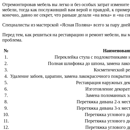
Отремонтировав мебель вы легко и без особых затрат измените
мебели, тогда как послуживший вам верой и правдой, к примеру
конечно, давно не секрет, что раньше делали «на века» и «на со
Специалисты из мастерской «Ясная Поляна» всего за пару дней
Перед тем, как решиться на реставрацию и ремонт мебели, вы 
проблема.
№
Наименовани
1.
Переклейка стула с подлокотниками и
2.
Полная шлифовка до шпона, замена лако
3.
Косметический ре
4.
Удаление забоев, царапин, замена лакокрасочного покрытия
5.
Реставрация наружных де
6.
Изготовление декора
7.
Замена поломанных э
8.
Перетяжка дивана 2-х мест
9.
Перетяжка дивана 3-х мест
10.
Перетяжка углового д
11.
Перетяжка углового д
12.
Перетяжка углового д