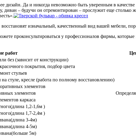
 ее дизайн. Да и никогда невозможно быть уверенным в качеств
, диван – будучи он отремонтирован – прослужит еще столько же
весть».
 восстановят изначальный, качественный вид вашей мебели, пор
можете проконсультироваться у профессионалов фирмы, которые 
е работ
Це
ли без (зависит от конструкции)
красочного покрытия, подбор цвета
монт стульев
 на стуле, кресле (работа по полному восстановлению)
коративных элементов
тивных элементов
Определяе
лементов каркаса
ного(длина 1,2-1,6м )
ного(длина 1,7-2,4м )
ивана(длина 3-4м)
ивана(длина 4-5м)
ивана(больше 5м)