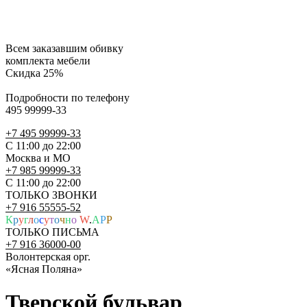
Всем заказавшим обивку
комплекта мебели
Скидка 25%
Подробности по телефону
495 99999-33
+7 495 99999-33
С 11:00 до 22:00
Москва и МО
+7 985 99999-33
С 11:00 до 22:00
ТОЛЬКО ЗВОНКИ
+7 916 55555-52
К
р
у
г
л
о
с
у
т
о
ч
н
о
W
.
A
P
P
ТОЛЬКО ПИСЬМА
+7 916 36000-00
Волонтерская орг.
«Ясная Поляна»
Тверской бульвар