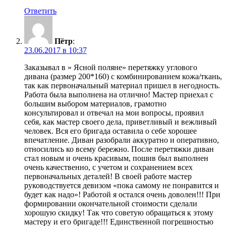
Ответить
Пётр
:
23.06.2017 в 10:37
Заказывал в » Ясной поляне» перетяжку углового
дивана (размер 200*160) с комбинированием кожа/ткань,
так как первоначальный материал пришел в негодность.
Работа была выполнена на отлично! Мастер приехал с
большим выбором материалов, грамотно
консультировал и отвечал на мои вопросы, проявил
себя, как мастер своего дела, приветливый и вежливый
человек. Вся его бригада оставила о себе хорошее
впечатление. Диван разобрали аккуратно и оперативно,
относились ко всему бережно. После перетяжки диван
стал новым и очень красивым, пошив был выполнен
очень качественно, с учетом и сохранением всех
первоначальных деталей! В своей работе мастер
руководствуется девизом «пока самому не понравится и
будет как надо»! Работой я остался очень доволен!!! При
формировании окончательной стоимости сделали
хорошую скидку! Так что советую обращаться к этому
мастеру и его бригаде!!! Единственной погрешностью