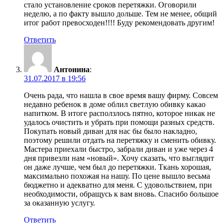
стало установление сроков перетяжки. Оговорили
неделю, а по факту вышло дольше. Тем не менее, общий
итог работ превосходен!!!! Буду рекомендовать другим!
Ответить
Антонина
:
31.07.2017 в 19:56
Очень рада, что нашла в свое время вашу фирму. Совсем
недавно ребенок в доме облил светлую обивку какао
напитком. В итоге расползлось пятно, которое никак не
удалось очистить и убрать при помощи разных средств.
Покупать новый диван для нас бы было накладно,
поэтому решили отдать на перетяжку и сменить обивку.
Мастера приехали быстро, забрали диван и уже через 4
дня привезли нам «новый». Хочу сказать, что выглядит
он даже лучше, чем был до перетяжки. Ткань хорошая,
максимально похожая на нашу. По цене вышло весьма
бюджетно и адекватно для меня. С удовольствием, при
необходимости, обращусь к вам вновь. Спасибо большое
за оказанную услугу.
Ответить