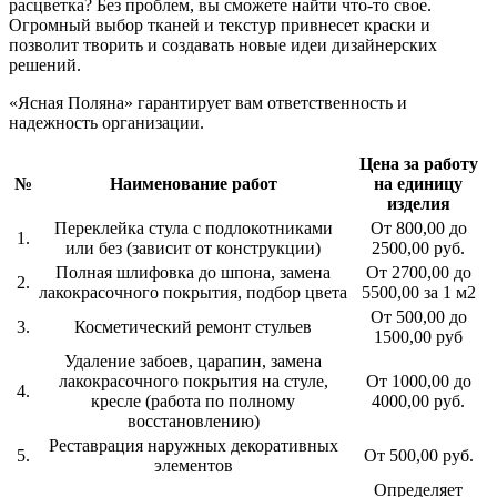
расцветка? Без проблем, вы сможете найти что-то свое.
Огромный выбор тканей и текстур привнесет краски и
позволит творить и создавать новые идеи дизайнерских
решений.
«Ясная Поляна» гарантирует вам ответственность и
надежность организации.
Цена за работу
№
Наименование работ
на единицу
изделия
Переклейка стула с подлокотниками
От 800,00 до
1.
или без (зависит от конструкции)
2500,00 руб.
Полная шлифовка до шпона, замена
От 2700,00 до
2.
лакокрасочного покрытия, подбор цвета
5500,00 за 1 м2
От 500,00 до
3.
Косметический ремонт стульев
1500,00 руб
Удаление забоев, царапин, замена
лакокрасочного покрытия на стуле,
От 1000,00 до
4.
кресле (работа по полному
4000,00 руб.
восстановлению)
Реставрация наружных декоративных
5.
От 500,00 руб.
элементов
Определяет