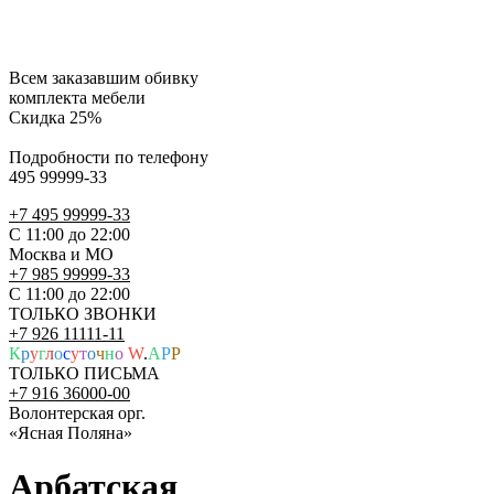
Всем заказавшим обивку
комплекта мебели
Скидка 25%
Подробности по телефону
495 99999-33
+7 495 99999-33
С 11:00 до 22:00
Москва и МО
+7 985 99999-33
С 11:00 до 22:00
ТОЛЬКО ЗВОНКИ
+7 926 11111-11
К
р
у
г
л
о
с
у
т
о
ч
н
о
W
.
A
P
P
ТОЛЬКО ПИСЬМА
+7 916 36000-00
Волонтерская орг.
«Ясная Поляна»
Арбатская