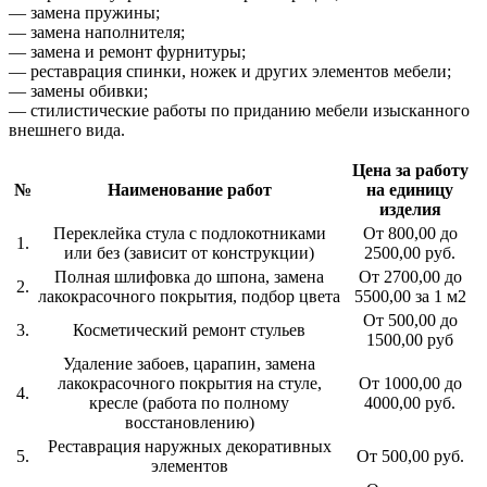
— замена пружины;
— замена наполнителя;
— замена и ремонт фурнитуры;
— реставрация спинки, ножек и других элементов мебели;
— замены обивки;
— стилистические работы по приданию мебели изысканного
внешнего вида.
Цена за работу
№
Наименование работ
на единицу
изделия
Переклейка стула с подлокотниками
От 800,00 до
1.
или без (зависит от конструкции)
2500,00 руб.
Полная шлифовка до шпона, замена
От 2700,00 до
2.
лакокрасочного покрытия, подбор цвета
5500,00 за 1 м2
От 500,00 до
3.
Косметический ремонт стульев
1500,00 руб
Удаление забоев, царапин, замена
лакокрасочного покрытия на стуле,
От 1000,00 до
4.
кресле (работа по полному
4000,00 руб.
восстановлению)
Реставрация наружных декоративных
5.
От 500,00 руб.
элементов