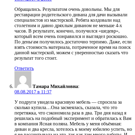
Обращались. Результатом очень довольны. Мы для
реставрации родительского дивана для дачи вызывали
специалистов из мастерской. Ребята колдовали над
столетним и давно дряхлым диваном не меньше 4-х
часов. В результате, конечно, получился «шедевр»,
который всем очень понравился и выглядел роскошно.
По деньгам получилось достаточно терпимо. Даже, если
взять стоимость материала, потраченное время на поиск
данной мастерской, можем с уверенностью сказать что
результат того стоит.
Ответить
Тамара Михайловна
:
08.08.2017 в 11:37
У подруги увидела красивую мебель — спросила за
сколько купила…Она засмеялась, сказала, что это
перетяжка, что сэкономила раза в два. Три дня назад я
решилась на подобный эксперимент и обратилась к Вам
в компания Ясная поляна. Мебель у меня объёмная:
диван и два кресла, хотелось к моему юбилею успеть, но
я не рассчитывала на это, так как там много работы. И