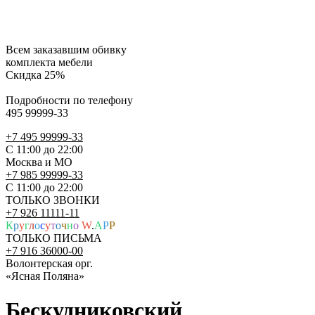
Всем заказавшим обивку
комплекта мебели
Скидка 25%
Подробности по телефону
495 99999-33
+7 495 99999-33
С 11:00 до 22:00
Москва и МО
+7 985 99999-33
С 11:00 до 22:00
ТОЛЬКО ЗВОНКИ
+7 926 11111-11
К
р
у
г
л
о
с
у
т
о
ч
н
о
W
.
A
P
P
ТОЛЬКО ПИСЬМА
+7 916 36000-00
Волонтерская орг.
«Ясная Поляна»
Бескудниковский