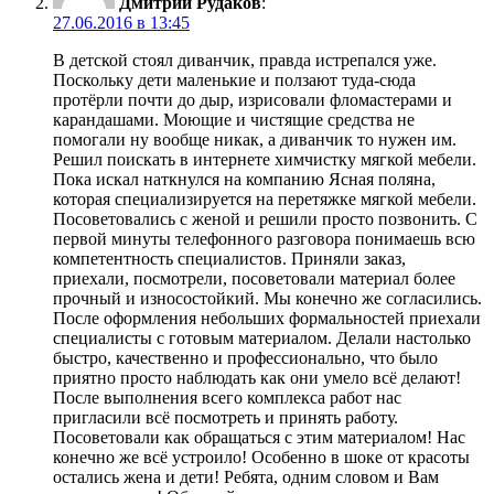
Дмитрий Рудаков
:
27.06.2016 в 13:45
В детской стоял диванчик, правда истрепался уже.
Поскольку дети маленькие и ползают туда-сюда
протёрли почти до дыр, изрисовали фломастерами и
карандашами. Моющие и чистящие средства не
помогали ну вообще никак, а диванчик то нужен им.
Решил поискать в интернете химчистку мягкой мебели.
Пока искал наткнулся на компанию Ясная поляна,
которая специализируется на перетяжке мягкой мебели.
Посоветовались с женой и решили просто позвонить. С
первой минуты телефонного разговора понимаешь всю
компетентность специалистов. Приняли заказ,
приехали, посмотрели, посоветовали материал более
прочный и износостойкий. Мы конечно же согласились.
После оформления небольших формальностей приехали
специалисты с готовым материалом. Делали настолько
быстро, качественно и профессионально, что было
приятно просто наблюдать как они умело всё делают!
После выполнения всего комплекса работ нас
пригласили всё посмотреть и принять работу.
Посоветовали как обращаться с этим материалом! Нас
конечно же всё устроило! Особенно в шоке от красоты
остались жена и дети! Ребята, одним словом и Вам