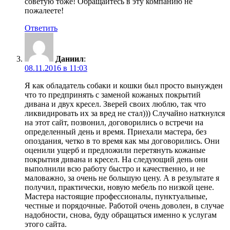
советую тоже! Обращайтесь в эту компанию не
пожалеете!
Ответить
Даниил
:
08.11.2016 в 11:03
Я как обладатель собаки и кошки был просто вынужден
что то предпринять с заменой кожаных покрытий
дивана и двух кресел. Зверей своих люблю, так что
ликвидировать их за вред не стал))) Случайно наткнулся
на этот сайт, позвонил, договорились о встречи на
определенный день и время. Приехали мастера, без
опоздания, четко в то время как мы договорились. Они
оценили ущерб и предложили перетянуть кожаные
покрытия дивана и кресел. На следующий день они
выполнили всю работу быстро и качественно, и не
маловажно, за очень не большую цену. А в результате я
получил, практически, новую мебель по низкой цене.
Мастера настоящие профессионалы, пунктуальные,
честные и порядочные. Работой очень доволен, в случае
надобности, снова, буду обращаться именно к услугам
этого сайта.